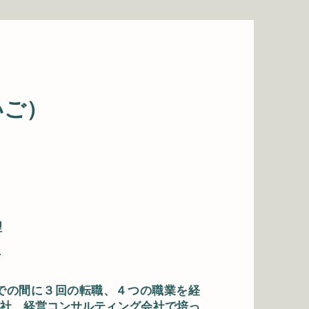
いご）
理
了
での間に３回の転職、４つの職業を経
社、経営コンサルティング会社で培っ