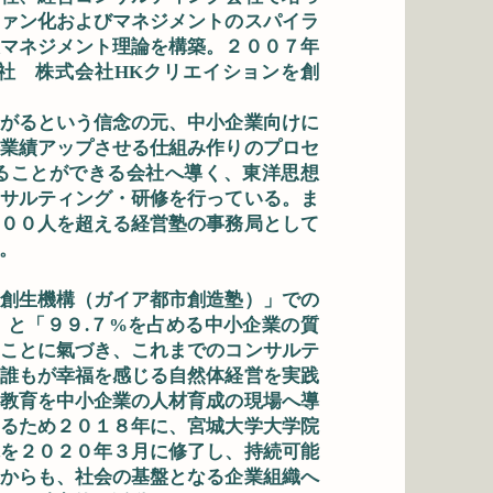
ァン化およびマネジメントのスパイラ
マネジメント理論を構築。２００７年
社 株式会社HKクリエイションを創
がるという信念の元、中小企業向けに
業績アップさせる仕組み作りのプロセ
ることができる会社へ導く、東洋思想
サルティング・研修を行っている。ま
００人を超える経営塾の事務局として
。
創生機構（ガイア都市創造塾）」での
と「９９.７%を占める中小企業の質
ことに氣づき、これまでのコンサルテ
誰もが幸福を感じる自然体経営を実践
教育を中小企業の人材育成の現場へ導
るため２０１８年に、宮城大学大学院
を２０２０年３月に修了し、持続可能
からも、社会の基盤となる企業組織へ