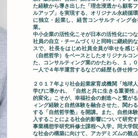
た経験から導き出した「理念浸透から顧客フ
ルアップ」を実現する、オリジナル永続循環
に独立・起業し、経営コンサルティング会
業。
中小企業の活性化こそが日本の活性化につな
社員の自立・チームづくりと同時に継続的な
スで、社長をはじめ社員全員が幸せを感じ
（自然哲学）をベースとしたオリジナルコン
た、コンサルティング業のかたわら、１，０
一人で４年半運営するなどの経歴も併せ持つ
２０１７年より社会起業家育成機関「地球人
学びに導かれ、「自然と共に生きる重要性」
的変化」こそが、幸福社会の創造へと繋がる
ィング経験と自然体験を融合させた、関わる
する「自然哲学塾」を開講。また、自然体験
入することによる社会的影響について研究す
事業構想学研究科修士課程へ入学。同大学院
な社会の構築に向けて、アカデミズムの観点