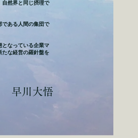
、自然界と同じ摂理で
部である人間の集団で
態となっている企業マ
新たな経営の羅針盤を
​早川大悟