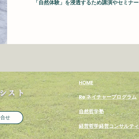
「自然体験」を浸透するため講演やセミナー
HOME
アシスト
​Re ネイチャープログラム
​自然哲学塾
問合せ
​経営哲学経営コンサルテ